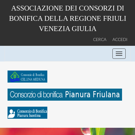
Salta
ASSOCIAZIONE DEI CONSORZI DI
al
contenuto
BONIFICA DELLA REGIONE FRIULI
principale
VENEZIA GIULIA
CERCA
ACCEDI
Toggle
navigati