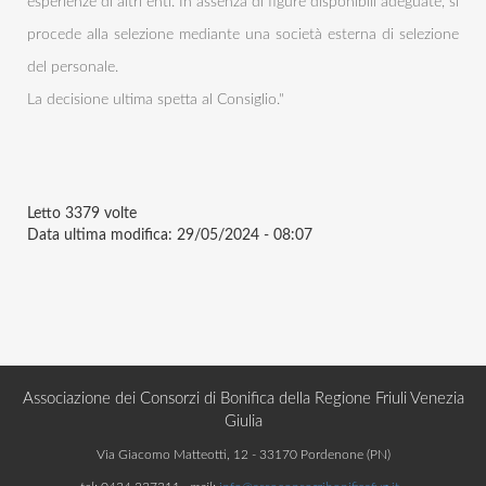
esperienze di altri enti. In assenza di figure disponibili adeguate, si
procede alla selezione mediante una società esterna di selezione
del personale.
La decisione ultima spetta al Consiglio."
Letto
3379 volte
Data ultima modifica:
29/05/2024 - 08:07
Associazione dei Consorzi di Bonifica della Regione Friuli Venezia
Giulia
Via Giacomo Matteotti, 12 - 33170 Pordenone (PN)