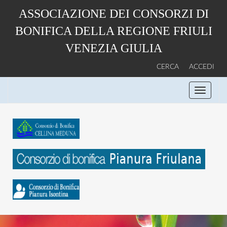
Salta
ASSOCIAZIONE DEI CONSORZI DI
al
contenuto
BONIFICA DELLA REGIONE FRIULI
principale
VENEZIA GIULIA
CERCA
ACCEDI
Toggle
navigati