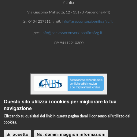
Giulia
Via Giacomo Matteotti, 12 - 33170 Pordenone (PN)
tel:
0434 237311
mail:
info@assoconsorzibonificafvg.it
pec:
info@pec.assoconsorzibonificafvg.it
CF:
94112210300
Questo sito utilizza i cookies per migliorare la tua
navigazione
PRIVACY
COOKIE
NOTE LEGALI
SITI TEMATICI
CREDITS
Cliccando su qualsiasi dei link in questa pagina darai il consenso all'utilizzo dei
Powered by Sine S.r.l.
cookies.
Si, accetto
No, dammi maggiori informazioni