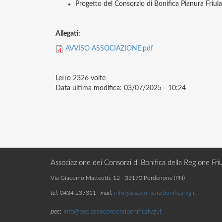
Progetto del Consorzio di Bonifica Pianura Friul
Allegati:
AVVISO ASSOCIAZIONE.pdf
Letto
2326 volte
Data ultima modifica:
03/07/2025 - 10:24
Associazione dei Consorzi di Bonifica della Regione Friu
Via Giacomo Matteotti, 12 - 33170 Pordenone (PN)
tel:
0434 237311
mail:
info@assoconsorzibonificafvg.it
pec:
info@pec.assoconsorzibonificafvg.it